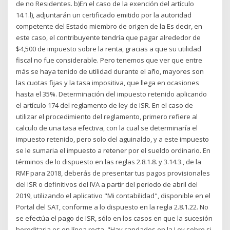
de no Residentes. b)En el caso de la exención del artículo
14.1.l), adjuntarán un certificado emitido por la autoridad
competente del Estado miembro de origen de la Es decir, en
este caso, el contribuyente tendría que pagar alrededor de
$4,500 de impuesto sobre la renta, gracias a que su utilidad
fiscal no fue considerable. Pero tenemos que ver que entre
más se haya tenido de utilidad durante el año, mayores son
las cuotas fijas y la tasa impositiva, que llega en ocasiones
hasta el 35%. Determinación del impuesto retenido aplicando
el artículo 174 del reglamento de ley de ISR. En el caso de
utilizar el procedimiento del reglamento, primero refiere al
calculo de una tasa efectiva, con la cual se determinaría el
impuesto retenido, pero solo del aguinaldo, y a este impuesto
se le sumaria el impuesto a retener por el sueldo ordinario. En
términos de lo dispuesto en las reglas 2.8.1.8. y 3.14.3., de la
RMF para 2018, deberás de presentar tus pagos provisionales
del ISR o definitivos del IVA a partir del periodo de abril del
2019, utilizando el aplicativo "Mi contabilidad", disponible en el
Portal del SAT, conforme a lo dispuesto en la regla 2.8.1.22. No
se efectúa el pago de ISR, sólo en los casos en que la sucesión
hereditaria es en línea recta. "Hay candados en la Ley sobre si